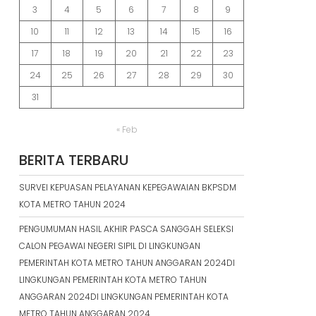
3
4
5
6
7
8
9
10
11
12
13
14
15
16
17
18
19
20
21
22
23
24
25
26
27
28
29
30
31
« Feb
BERITA TERBARU
SURVEI KEPUASAN PELAYANAN KEPEGAWAIAN BKPSDM
KOTA METRO TAHUN 2024
PENGUMUMAN HASIL AKHIR PASCA SANGGAH SELEKSI
CALON PEGAWAI NEGERI SIPIL DI LINGKUNGAN
PEMERINTAH KOTA METRO TAHUN ANGGARAN 2024DI
LINGKUNGAN PEMERINTAH KOTA METRO TAHUN
ANGGARAN 2024DI LINGKUNGAN PEMERINTAH KOTA
METRO TAHUN ANGGARAN 2024