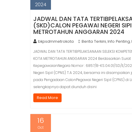
2024
JADWAL DAN TATA TERTIBPELAKSA
(SKD)CALON PEGAWAI NEGERI SIP
METROTAHUN ANGGARAN 2024
bkpsdmmetrokota
Berita Terkini
Info Penting
,
,
JADWAL DAN TATA TERTIBPELAKSANAAN SELEKSI KOMPETEN
KOTA METROTAHUN ANGGARAN 2024 Berdasarkan Surat D
KepegawaianNegara Nomor : 6857/B-KS.04.01/SD/E/202
Negeri Sipil (CPNS) T.A 2024, bersama ini disampaikan
pada Pengadaan CalonPegawai Negeri Sipil (CPNS) di 
selengkapnya dapat diunduh disini
Read More
16
Oct