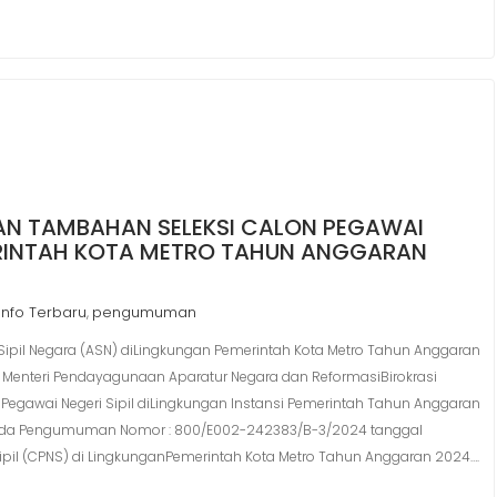
N TAMBAHAN SELEKSI CALON PEGAWAI
MERINTAH KOTA METRO TAHUN ANGGARAN
Info Terbaru
pengumuman
,
ipil Negara (ASN) diLingkungan Pemerintah Kota Metro Tahun Anggaran
Menteri Pendayagunaan Aparatur Negara dan ReformasiBirokrasi
gawai Negeri Sipil diLingkungan Instansi Pemerintah Tahun Anggaran
pada Pengumuman Nomor : 800/E002-242383/B-3/2024 tanggal
Sipil (CPNS) di LingkunganPemerintah Kota Metro Tahun Anggaran 2024….