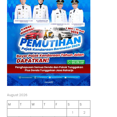
August 2026
M
T
W
T
F
S
S
1
2