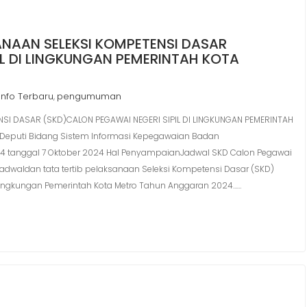
NAAN SELEKSI KOMPETENSI DASAR
IL DI LINGKUNGAN PEMERINTAH KOTA
Info Terbaru
pengumuman
,
SI DASAR (SKD)CALON PEGAWAI NEGERI SIPIL DI LINGKUNGAN PEMERINTAH
eputi Bidang Sistem Informasi Kepegawaian Badan
4 tanggal 7 Oktober 2024 Hal PenyampaianJadwal SKD Calon Pegawai
 jadwaldan tata tertib pelaksanaan Seleksi Kompetensi Dasar (SKD)
Lingkungan Pemerintah Kota Metro Tahun Anggaran 2024……