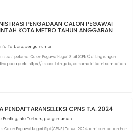
INISTRASI PENGADAAN CALON PEGAWAI
ERINTAH KOTA METRO TAHUN ANGGARAN
Info Terbaru
pengumuman
,
nistrasi pelamar Calon PegawaiNegeri Sipil (CPNS) di Lingkungan
ne pada portalhttps://sscasn.bkn.go.id, bersama ini kami sampaikan
 PENDAFTARANSELEKSI CPNS T.A. 2024
fo Penting
Info Terbaru
pengumuman
,
,
si Calon Pegawai Negeri Sipil(CPNS) Tahun 2024, kami sampaikan hal-