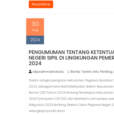
Read More
30
Aug
2024
PENGUMUMAN TENTANG KETENTUA
NEGERI SIPIL DI LINGKUNGAN PE
2024
bkpsdmmetrokota
Berita Terkini
Info Penting
,
,
Dalam rangka pengisian kebutuhan Pegawai Aparatur S
2024, sebagaimana telahditetapkan dalam Keputusan 
Nomor 293 Tahun 2024 tentang Penetapan Kebutuhan Pe
2024 (Lampiran CXCVIII), dan telahkami sampaikan 
19Agustus 2024 tentang Seleksi Calon Pegawai Negeri 
selengkapnya klik disini