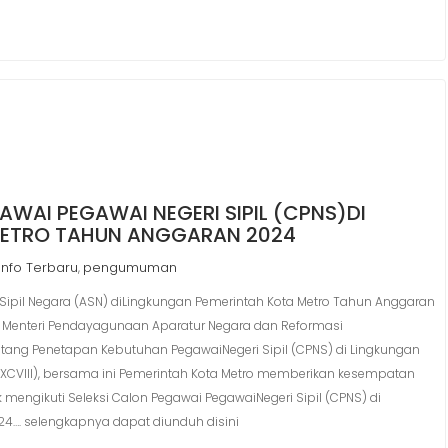
WAI PEGAWAI NEGERI SIPIL (CPNS)DI
METRO TAHUN ANGGARAN 2024
Info Terbaru
pengumuman
,
ipil Negara (ASN) diLingkungan Pemerintah Kota Metro Tahun Anggaran
 Menteri Pendayagunaan Aparatur Negara dan Reformasi
ntang Penetapan Kebutuhan PegawaiNegeri Sipil (CPNS) di Lingkungan
XCVIII), bersama ini Pemerintah Kota Metro memberikan kesempatan
ngikuti Seleksi Calon Pegawai PegawaiNegeri Sipil (CPNS) di
4…. selengkapnya dapat diunduh disini