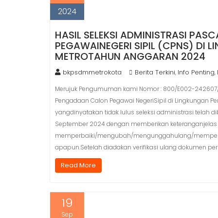
2024
HASIL SELEKSI ADMINISTRASI P
PEGAWAINEGERI SIPIL (CPNS) DI
METROTAHUN ANGGARAN 2024
bkpsdmmetrokota
Berita Terkini
Info Penting
,
,
Merujuk Pengumuman kami Nomor : 800/E002-242607/B-
Pengadaan Calon Pegawai NegeriSipil di Lingkungan P
yangdinyatakan tidak lulus seleksi administrasi telah
September 2024 dengan memberikan keteranganjelas t
memperbaiki/mengubah/mengunggahulang/memperba
apapun.Setelah diadakan verifikasi ulang dokumen per
Read More
19
Sep