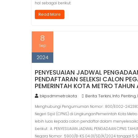
hal sebagai berikut:
Read More
8
Sep
2024
PENYESUAIAN JADWAL PENGADAA
PENDAFTARAN SELEKSI CALON PEGA
PEMERINTAH KOTA METRO TAHUN
bkpsdmmetrokota
Berita Terkini
Info Penting
,
,
Menghubungi Pengumuman Nomor : 800/E002-242383/B-
Negeri Sipil (CPNS) di LingkunganPemerintah Kota M
lebih luas kepada calon pendaftar dalam menyelesaik
berikut : A. PENYESUAIAN JADWAL PENGADAAN CPNS TAH
Negara Nomor : 5900/B-KS.04.01/SD/K/2024 tanggal 5