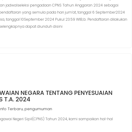
uaian jadwalseleksi pengadaan CPNS Tahun Anggaran 2024 sebagai
r pendaftaran yang semula pada hari jum’at, tanggal 6 September2024
sa, tanggal 10September 2024 Pukul 23.59 WIB;b. Pendaftaran dilakukan
. selengkapnya dapat diunduh disini
GAWAIAN NEGARA TENTANG PENYESUAIAN
 T.A. 2024
Info Terbaru
pengumuman
,
egawai Negeri Sipil(CPNS) Tahun 2024, kami sampaikan hal-hal