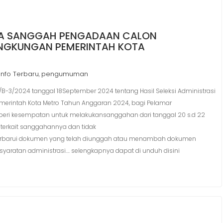
ASCA SANGGAH PENGADAAN CALON
 LINGKUNGAN PEMERINTAH KOTA
Info Terbaru
pengumuman
,
3/2024 tanggal 18September 2024 tentang Hasil Seleksi Administrasi
emerintah Kota Metro Tahun Anggaran 2024, bagi Pelamar
 diberi kesempatan untuk melakukansanggahan dari tanggal 20 s.d 22
erkait sanggahannya dan tidak
rui dokumen yang telah diunggah atau menambah dokumen
syaratan administrasi…. selengkapnya dapat di unduh disini