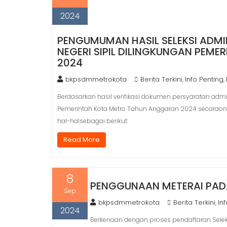
2024
PENGUMUMAN HASIL SELEKSI ADM
NEGERI SIPIL DILINGKUNGAN PEM
2024
bkpsdmmetrokota
Berita Terkini
Info Penting
,
,
Berdasarkan hasil verifikasi dokumen persyaratan admi
Pemerintah Kota Metro Tahun Anggaran 2024 secaraonli
hal-halsebagai berikut:
Read More
8
PENGGUNAAN METERAI PADA
Sep
bkpsdmmetrokota
Berita Terkini
In
,
2024
Berkenaan dengan proses pendaftaran Selek