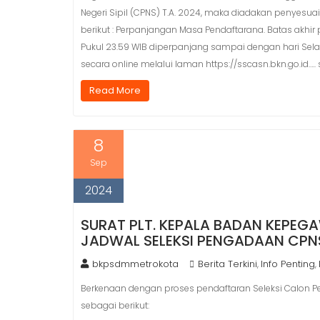
Negeri Sipil (CPNS) T.A. 2024, maka diadakan penyes
berikut : Perpanjangan Masa Pendaftarana. Batas akhi
Pukul 23.59 WIB diperpanjang sampai dengan hari Sela
secara online melalui laman https://sscasn.bkn.go.id….
Read More
8
Sep
2024
SURAT PLT. KEPALA BADAN KEPE
JADWAL SELEKSI PENGADAAN CPNS
bkpsdmmetrokota
Berita Terkini
Info Penting
,
,
Berkenaan dengan proses pendaftaran Seleksi Calon P
sebagai berikut: