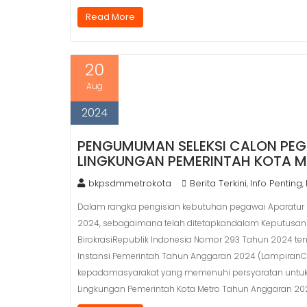
Read More
20
Aug
2024
PENGUMUMAN SELEKSI CALON PEGA
LINGKUNGAN PEMERINTAH KOTA 
bkpsdmmetrokota
Berita Terkini
Info Penting
,
,
Dalam rangka pengisian kebutuhan pegawai Aparatur S
2024, sebagaimana telah ditetapkandalam Keputusan
BirokrasiRepublik Indonesia Nomor 293 Tahun 2024 te
Instansi Pemerintah Tahun Anggaran 2024 (LampiranC
kepadamasyarakat yang memenuhi persyaratan untuk me
Lingkungan Pemerintah Kota Metro Tahun Anggaran 202